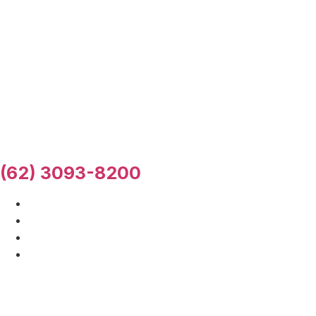
(62) 3093-8200
Início
A Empresa
Fale Conosco
Localização