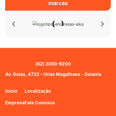
marcas
(62) 3093-8200
Av. Goias, 4722 - Urias Magalhaes - Goiania
Início
Localização
Empresa
Fale Conosco