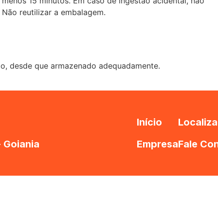
 menos 15 minutos. Em caso de ingestão acidental, não
 Não reutilizar a embalagem.
ação, desde que armazenado adequadamente.
Início
Localiz
- Goiania
Empresa
Fale Co