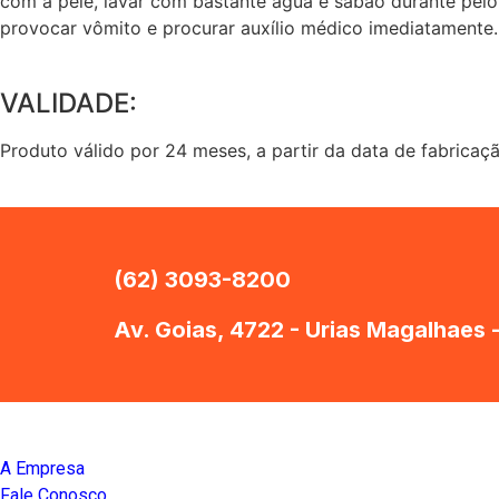
com a pele, lavar com bastante água e sabão durante pelo
provocar vômito e procurar auxílio médico imediatamente.
VALIDADE:
Produto válido por 24 meses, a partir da data de fabric
(62) 3093-8200
Av. Goias, 4722 - Urias Magalhaes 
A Empresa
Fale Conosco