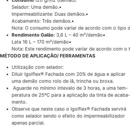
Consumo
:120 g/m
2
(demão).
Selador: Uma demão.
▪
Impermeabilizante: Duas demãos.
▪
Acabamento: Três demãos.
▪
Nota:
O consumo pode variar de acordo com o tipo d
Rendimento
Galão:
3,6 L – 40 m²/demão
▪
Lata
16 L – 170 m²/demão
▪
Nota:
Este rendimento pode variar de acordo com o t
MÉTODO DE APLICAÇÃO/ FERRAMENTAS
Utilização com selador:
Diluir Igolflex® Fachada com 20% de água e aplicar
uma demão como rolo de lã, trincha ou broxa.
Aguarde no mínimo intevalo de 3 horas, a uma tem-
peratura de 25ºC para a aplicação da tinta de acaba-
mento.
Observe que neste caso o Igolflex® Fachada servirá
como selador sendo o efeito do impermeabilizador
apenas parcial.